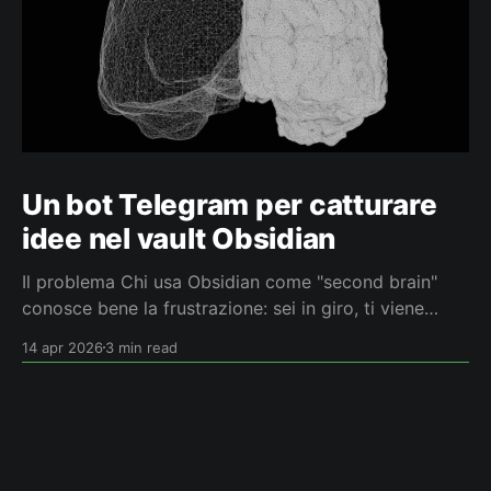
Un bot Telegram per catturare
idee nel vault Obsidian
Il problema Chi usa Obsidian come "second brain"
conosce bene la frustrazione: sei in giro, ti viene
un'idea, la vuoi fissare. Apri il telefono, cerchi l'app,
14 apr 2026
3 min read
aspetti il sync, trovi la nota giusta… e nel frattempo
l'idea è già sfumata. Oppure mandi