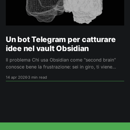
Un bot Telegram per catturare
idee nel vault Obsidian
Il problema Chi usa Obsidian come "second brain"
conosce bene la frustrazione: sei in giro, ti viene
un'idea, la vuoi fissare. Apri il telefono, cerchi l'app,
14 apr 2026
3 min read
aspetti il sync, trovi la nota giusta… e nel frattempo
l'idea è già sfumata. Oppure mandi