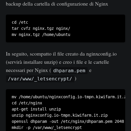
backup della cartella di configurazione di Nginx
cd /etc

tar cvfz nginx.tgz nginx/

In seguito, scompatto il file creato da nginxconfig.io
(servirà installare unzip) e creo i file e le cartelle
necessari per Nginx (
e
dhparam.pem
)
/var/www/_letsencrypt/
mv /home/ubuntu/nginxconfig.io-tmpn.kiwifarm.it.zip
cd /etc/nginx

apt-get install unzip

unzip nginxconfig.io-tmpn.kiwifarm.it.zip

openssl dhparam -out /etc/nginx/dhparam.pem 2048

mkdir -p /var/www/_letsencrypt
