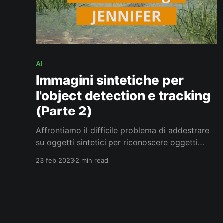
AI
Immagini sintetiche per
l'object detection e tracking
(Parte 2)
Affrontiamo il difficile problema di addestrare
su oggetti sintetici per riconoscere oggetti
reali. È un caso naturalmente molto
23 feb 2023
2 min read
interessante per quei problemi nei quali gli
esempi a disposizione sono pochi e la data
augmentation con oggetti sintetici può essere
una strada da provare.