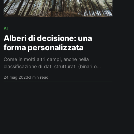
AI
Alberi di decisione: una
forma personalizzata
Come in molti altri campi, anche nella
classificazione di dati strutturati (binari o
multiclasse) le reti ad apprendimento profondo
24 mag 2023
3 min read
permettono di ottenere delle prestazioni molto
buone: purtroppo l'interpretabilità della loro
inferenza è quasi sempre ardua. Esistono
diversi scenari nei quali è preferibile avere un
modello di più facile