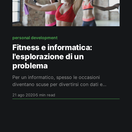
personal development
Fitness e informatica:
l'esplorazione di un
problema
Per un informatico, spesso le occasioni
diventano scuse per divertirsi con dati e
algoritmi, anche nel fitness. 😀 In questo
21 ago 2020
5 min read
articolo descriverò due nuovi tipi di diagrammi,
il codice Python per ottenerli e un confronto tra
modelli matematici.