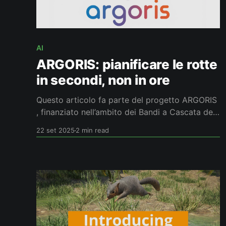
AI
ARGORIS: pianificare le rotte
in secondi, non in ore
Questo articolo fa parte del progetto ARGORIS
, finanziato nell’ambito dei Bandi a Cascata del
Programma “Future Artificial Intelligence
22 set 2025
2 min read
Research” (Codice PE00000013) - PNRR ‐
M4C2 ‐ Avviso 341 del 15/03/2022 ‐ finanziato
dall’Unione europea nell'ambito del PNRR –
NextGenerationEU - a valere sui fondi CUP
E13C22001800001 - Spoke