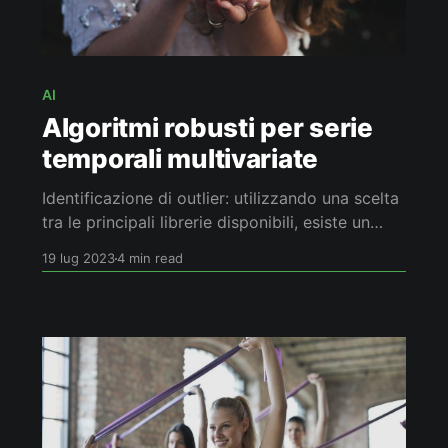
AI
Algoritmi robusti per serie
temporali multivariate
Identificazione di outlier: utilizzando una scelta
tra le principali librerie disponibili, esiste un
insieme di algoritmi in grado di comportarsi, su
19 lug 2023
4 min read
di un certo numero di dataset (con training
senza anomalie), sempre relativamente “bene”
rispetto agli altri?