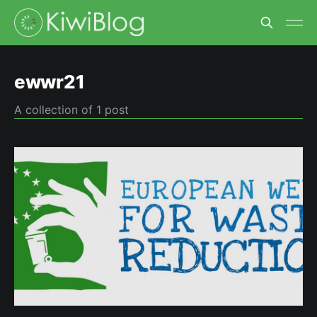
ewwr21
A collection of 1 post