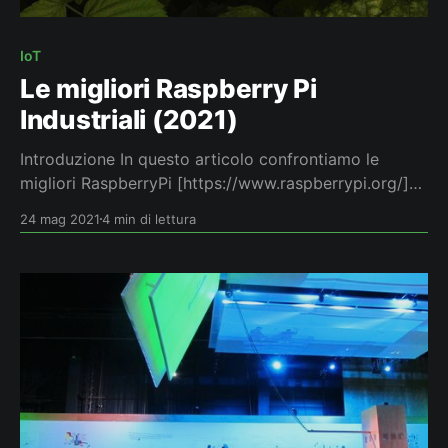
IoT
Le migliori Raspberry Pi
Industriali (2021)
Introduzione In questo articolo confrontiamo le
migliori RaspberryPi [https://www.raspberrypi.org/]
industriali secondo diversi criteri di selezione,
24 mag 2021
4 min di lettura
concludendo con quella che secondo noi è la scelta
migliore. I criteri di selezione Quello che cercavamo
non era un sostituto di un PLC
[https://en.wikipedia.org/wiki/Programmable_logic_co
ntroller]