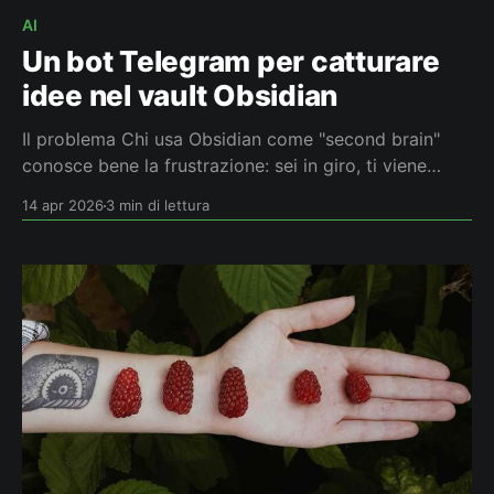
AI
Un bot Telegram per catturare
idee nel vault Obsidian
Il problema Chi usa Obsidian come "second brain"
conosce bene la frustrazione: sei in giro, ti viene
un'idea, la vuoi fissare. Apri il telefono, cerchi l'app,
14 apr 2026
3 min di lettura
aspetti il sync, trovi la nota giusta… e nel frattempo
l'idea è già sfumata. Oppure mandi