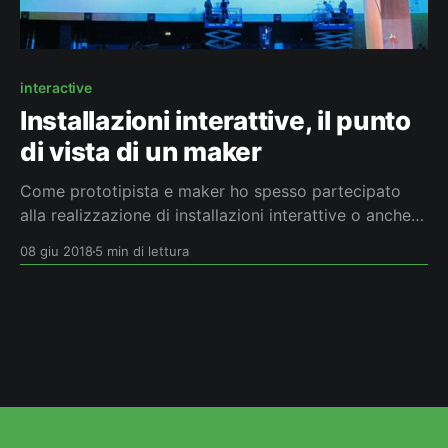
interactive
Installazioni interattive, il punto
di vista di un maker
Come prototipista e maker ho spesso partecipato
alla realizzazione di installazioni interattive o anche
solo installazioni. Quindi ho deciso di scrivere questo
08 giu 2018
5 min di lettura
post per condividere consigli e buone pratiche che
mi sono state utili a far emergere i problemi a cui
stare attenti durante la realizzazione. Per fare questo
partirò